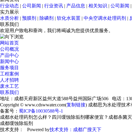
行业动态
|
公司新闻
|
行业资讯
|
产品信息
|
相关知识
|
公司新闻
实力展示
水质分析
|
预膜剂
|
除磷剂
|
软化水装置
|
中央空调水处理药剂
|
联系我们
欢迎用户致电和垂询，我们将竭诚为您提供优质服务。
网站首页
公司概况
产品中心
新闻中心
服务项目
工程案例
人才招聘
废水工艺
联系我们
地址：成都天府新区益州大道588号益州国际广场506 电话：13086
Copyright © www.cdswwater.com(
复制链接
) 成都思为水处理技
备案号：
蜀ICP备10030588号-1
成都水处理药剂怎么样？四川缓蚀除垢剂哪家便宜？成都杀菌灭藻
成都缓蚀除垢剂
技术支持： Powered by
技术支持：成都广搜天下